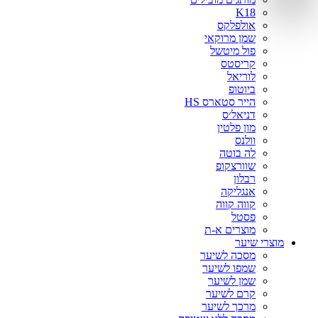
אינדולה
K18
בוטניקה
אולפלקס
ג׳ויה
שמן מרוקאי
פול מיטשל
גנוריס
קריסטס
וולה
לוריאל
לוריאל
ביוטופ
הייר סטארס HS
מיי קארלי וואי
דניאל׳ס
סרינה קיי
מון פלטין
ציטוזן
וולנס
קיון
לה בוטה
שוורצקופ
רבלון
אנגליקה
קווה קווה
פסטל
מוצרים א-ת
מוצרי שיער
מסכה לשיער
שמפו לשיער
שמן לשיער
קרם לשיער
מרכך לשיער