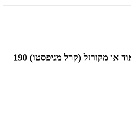
קרסטס ספריי 'ריפרש אבסולו' להזנת וריענון שיער מתולתל עד מתולתל מאוד או מקורזל (קרל מניפסטו) 190