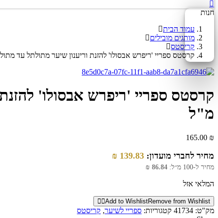
חנות
עמוד הבית
מותגים מובילים
קריסטס
קרסטס ספריי 'ריפרש אבסולו' להזנת וריענון שיער מתולתל עד מתולתל מא
מ"ל
165.00
₪
מחיר לחברי מועדון:
139.83
₪
מחיר ל-100 מ״ל:
86.84
₪
המלאי אזל
Add to Wishlist
Remove from Wishlist
מק"ט:
41734
קטגוריות:
ספריי לשיער
,
קריסטס