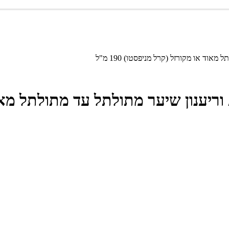
וד או מקורזל (קרל מניפסטו) 190 מ"ל