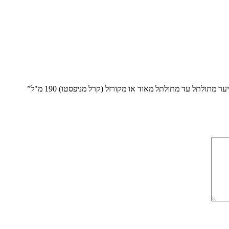
תולתל עד מתולתל מאוד או מקורזל (קרל מניפסטו) 190 מ"ל”