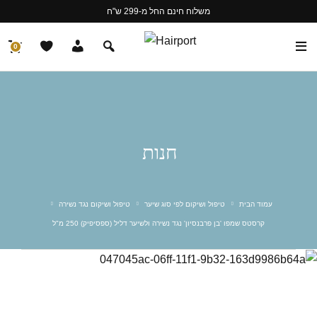
משלוח חינם החל מ-299 ש"ח
0
חנות
עמוד הבית
טיפול ושיקום לפי סוג שיער
טיפול ושיקום נגד נשירה
קרסטס שמפו 'בן פרבנסיון' נגד נשירה ולשיער דליל (ספסיפיק) 250 מ"ל