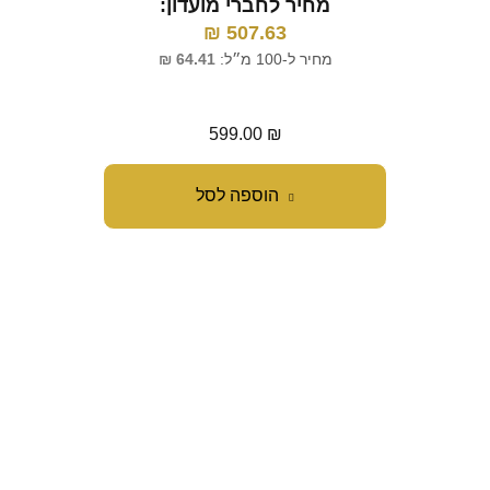
מחיר לחברי מועדון:
507.63
₪
מ
מחיר ל-100 מ״ל:
64.41
₪
מחיר 
599.00
₪
הוספה לסל