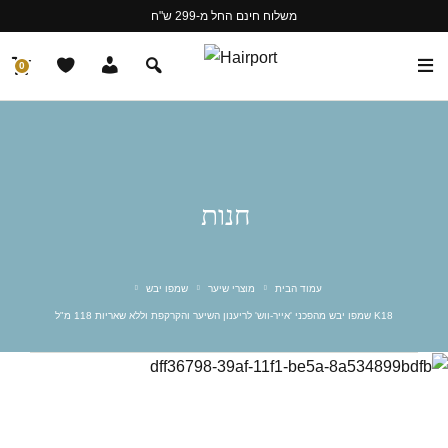
משלוח חינם החל מ-299 ש"ח
0
חנות
עמוד הבית
מוצרי שיער
שמפו יבש
K18 שמפו יבש מהפכני 'אייר-ווש' לריענון השיער והקרקפת וללא שאריות 118 מ"ל