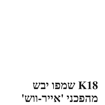
K18 שמפו יבש
מהפכני 'אייר-ווש'