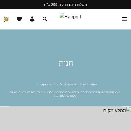
משלוח חינם החל מ-299 ש"ח
0
חנות
עמוד הבית
מותגים מובילים
שוורצקופ
שוורצקופף שמפו סילבר 'בונד ריפייר' לשיער מובהר המנטרל גוונים צהובים לא רצויים בשיער
(בלונדמי) 300 מ"ל