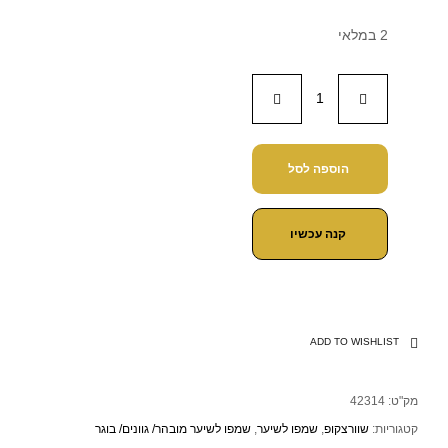
2 במלאי
הוספה לסל
קנה עכשיו
ADD TO WISHLIST
מק"ט:
42314
קטגוריות:
שוורצקופ
,
שמפו לשיער
,
שמפו לשיער מובהר/ גוונים/ בוגר