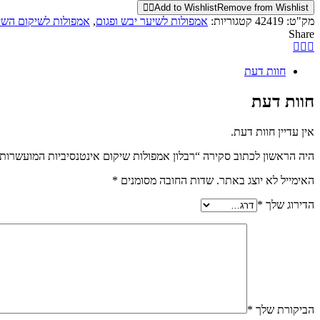
Add to Wishlist
Remove from Wishlist
מק"ט:
42419
קטגוריות:
אמפולות לשיער יבש ופגום
,
אמפולות לשיקום השי
Share
חוות דעת
חוות דעת
אין עדיין חוות דעת.
היה הראשון לכתוב סקירה “רבלון אמפולות שיקום אינטנסיביות המועשרות בשמן ענבים 
האימייל לא יוצג באתר.
שדות החובה מסומנים
*
הדירוג שלך
*
הביקורת שלך
*