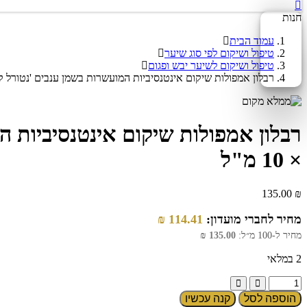
חנות
עמוד הבית
טיפול ושיקום לפי סוג שיער
טיפול ושיקום לשיער יבש ופגום
רבלון אמפולות שיקום אינטנסיביות המועשרות בשמן ענבים 'נטורל קר גולד' לשיע
× 10 מ"ל
135.00
₪
מחיר לחברי מועדון:
114.41
₪
מחיר ל-100 מ״ל:
135.00
₪
2 במלאי
הוספה לסל
קנה עכשיו