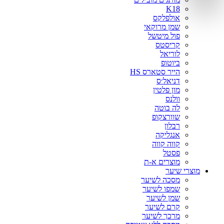
אינדולה
K18
בוטניקה
אולפלקס
ג׳ויה
שמן מרוקאי
פול מיטשל
גנוריס
קריסטס
וולה
לוריאל
לוריאל
ביוטופ
הייר סטארס HS
מיי קארלי וואי
דניאל׳ס
סרינה קיי
מון פלטין
ציטוזן
וולנס
קיון
לה בוטה
שוורצקופ
רבלון
אנגליקה
קווה קווה
פסטל
מוצרים א-ת
מוצרי שיער
מסכה לשיער
שמפו לשיער
שמן לשיער
קרם לשיער
מרכך לשיער