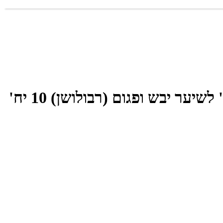
רבלון אמפולות שיקום אינטנסיביות המועשרות בשמן ענבים 'נטורל קר גולד' לשיער יבש ופגום (רבולושן) 10 יח'