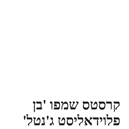
קרסטס שמפו 'בן
פלוידאליסט ג'נטל'