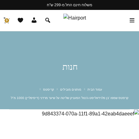
משלוח חינם החל מ-299 ש"ח
0
חנות
עמוד הבית
מותגים מובילים
קריסטס
קרסטס שמפו 'בן פלוידאליסט ג'נטל' המעניק שליטה על שיער מרדני (דיסיפליין) 1000 מ"ל