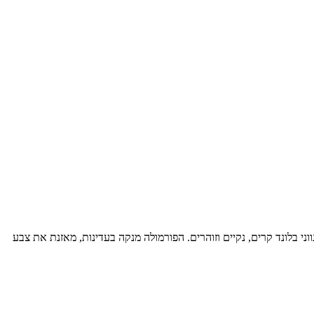
, מובהר, שיבה או אפור. חלק מסדרת Blond Absolu, שפותחה במיוחד לשמירה על גווני בלונד קרים, נקיים וזוהרים. הפורמולה מנקה בעדינות, מאזנת את צבע