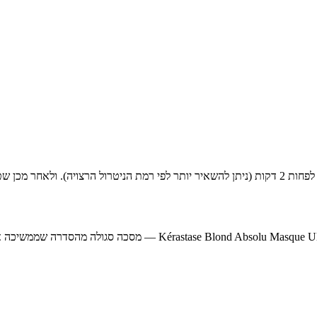
לשמירה על בלונד קר בלי יובש, מומלץ לשלב לאחר החפיפה את ltra-Violet