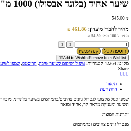
שיער אחיד (בלונד אבסולו) 1000 מ"ל
545.00
₪
מחיר לחברי מועדון:
461.86
₪
מחיר ל-100 מ״ל:
54.50
₪
הוספה לסל
קנה עכשיו
Add to Wishlist
Remove from Wishlist
מק"ט:
42264
קטגוריות:
טיפול ושיקום לשיער שיבה
,
קריסטס
,
שמפו לשיער
Share
תיאור
חוות דעת
השיער ומעניקה מראה קר, אחיד ומואר.
יתרונות המוצר:
מנטרל גוונים צהובים וכתמתמים