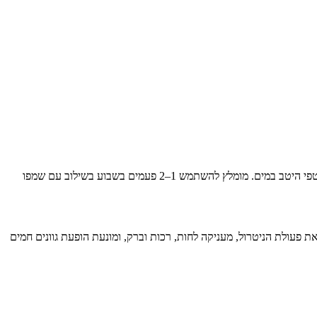
מרחי על שיער רטוב ועסי בעדינות עד להקצפה. השאירי את השמפו לפעול לפחות 2 דקות (ניתן להשאיר יותר לפי רמת הניטרול הרצויה). ולאחר מכן שטפי היטב במים. מומלץ להשתמש 1–2 פעמים בשבוע בשילוב עם שמפו
Kérastase Blond Absolu Masque U — מסכה סגולה מהסדרה שממשיכה את פעולת הניטרול, מעניקה לחות, רכות וברק, ומונעת הופעת גוונים חמים