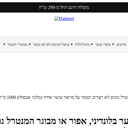
משלוח חינם החל מ-299 ש"ח
מותגים
מוצרי שיער
מתולתלות
טיפול ושיקום לפי סוג שיער
מכשירי חשמל
גוונים לא רצויים ושומר על מראה שיער אחיד (בלונד אבסולו) 1000 מ"ל
 בלונדיני, אפור או מבוגר המנטרל גו