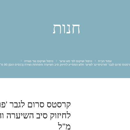
K18
אבלנץ
אולייר
אולפלקס
אינפינטי
אליאן
חנות
בי יו
ביוטופ
גדעון קוסמטיקס
גוטוקולה
דניאל׳ס
הייר סטארס HS
וולנס
טופיק
מון פלטין
מורנה מיה
מילר
סאקסס
פאוור אלמנטס
פול מיטשל
עמוד הבית
טיפול ושיקום לפי סוג שיער
טיפול ושיקום נגד נשירה
קרסטס סרום לגבר 'פורטיפיינג' לשיער חלש המסייע לחיזוק סיב השיערה והפחתת נשירה (ג'נסיס הום) 90 מ"ל
קאדוס
קווה קווה
קריסטס
רבלון
קרסטס סרום לגבר 'פו
מ"ל