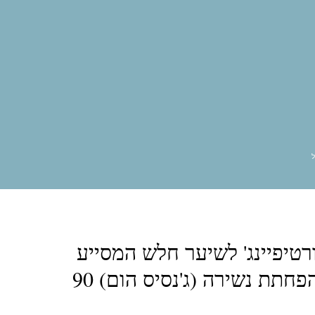
אגו
אובליפיחה
אוקטן פרל
אייזיק קוסמטיקס
אנגליקה
ארגניה
בייביליס פרו
ג’ויקו
גול
גליזנטין
היירסנס
וולדן
לה בוטה
לה ריץ
מטריקס
מיי וואי
ססוניק
סקסי הייר
פסטל
פרקום
קורטקס ביוטי
קוריוליס
שוורצקופ
שמן מרוקאי
רטיפיינג' לשיער חלש המסייע
לחיזוק סיב השיערה והפחתת נשירה (ג'נסיס הום) 90