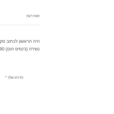
חוות דעת
היה הראשון לכתוב סקי
נשירה (ג'נסיס הום) 90 מ"ל”
הדירוג שלך
*