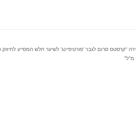
רה “קרסטס סרום לגבר 'פורטיפיינג' לשיער חלש המסייע לחיזוק