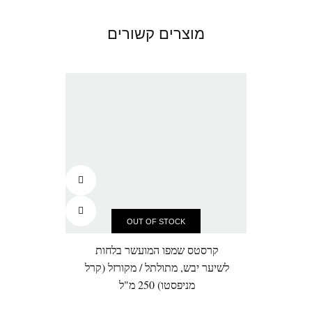
מוצרים קשורים
OUT OF STOCK
קרסטס שמפו המועשר בלחות
ק
לשיער יבש, מתולתל / מקורזל (קרל
פו
מניפסטו) 250 מ"ל
מתו