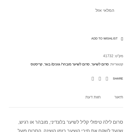
המלאי אזל
ADD TO WISHLIST
מק"ט:
41732
קטגוריות:
סרום לשיער
,
סרום לשיער מובהר/ גוונים/ בוגר
,
קריסטס
SHARE
תיאור
חוות דעת
סרום לילה טיפולי קליל לשיער בלונדיני, מובהר או רגיש,
שנועד לשקם את סיבי השיער בזמן השינה. הסרום פועל