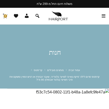
משלוח חינם החל מ-299 ש"ח
0
חנות
עמוד הבית
מותגים מובילים
קריסטס
קרסטס סרום לילה 'סיקה-נואיט' לשיער בלונדיני, שעבר הבהרה או רגיש המזין ומשקם את
סיבי השיער (בלונד אבסולו) 90 מ"ל