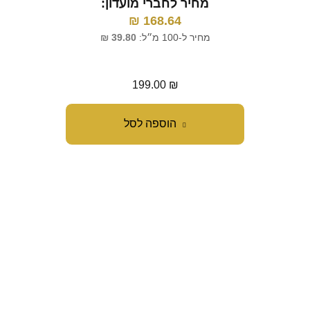
מחיר לחברי מועדון:
168.64
₪
מ
מחיר ל-100 מ״ל:
39.80
₪
מח
199.00
₪
הוספה לסל