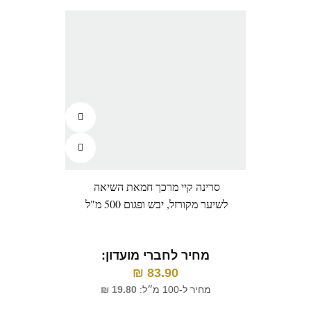
סרינה קיי מרכך חמאת השיאה
אולפ
לשיער מקורזל, יבש ופגום 500 מ"ל
5+4' לשיקום השי
מחיר לחברי מועדון:
מ
₪
83.90
מחיר ל-100 מ״ל:
19.80
₪
מחי