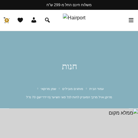
משלוח חינם החל מ-299 ש"ח
0
חנות
עמוד הבית
מותגים מובילים
שמן מרוקאי
מרוקן אויל מרכך המעניק לחות לכל סוגי השיער (היידריישן) 70 מ"ל