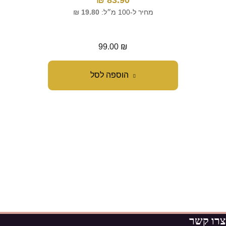
83.90
₪
מ
מחיר ל-100 מ״ל:
19.80
₪
מח
99.00
₪
הוספה לסל
צרו קשר