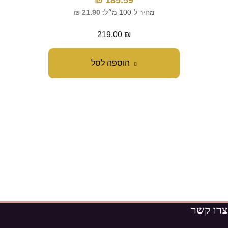
₪
185.59
מחיר ל-100 מ״ל:
21.90
₪
מח
219.00
₪
הוספה לסל
צרו קשר