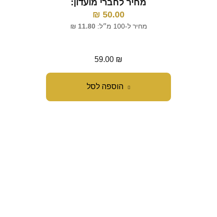
מחיר לחברי מועדון:
מ
₪
50.00
מחיר ל-100 מ״ל:
11.80
₪
מח
59.00
₪
הוספה לסל