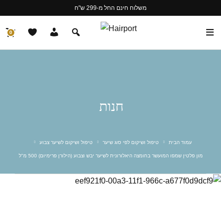
משלוח חינם החל מ-299 ש"ח
0
חנות
עמוד הבית
טיפול ושיקום לפי סוג שיער
טיפול ושיקום לשיער צבוע
מון פלטין שמפו המועשר בחומצה היאלורונית לשיער יבש וצבוע (הילורן פרימיום) 500 מ"ל