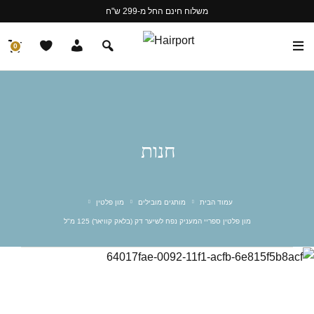
משלוח חינם החל מ-299 ש"ח
0
חנות
עמוד הבית
מותגים מובילים
מון פלטין
מון פלטין ספריי המעניק נפח לשיער דק (בלאק קוויאר) 125 מ"ל