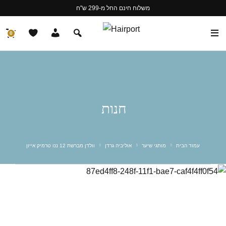
משלוח חינם החל מ-299 ש"ח
0
חנות
עמוד הבית
מותגי שיער
אוליביה גרדן
וולדן מברשת 12 ננו טרמיק אייון