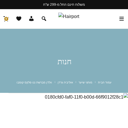
משלוח חינם החל מ-299 ש"ח
0
חנות
עמוד הבית
מותגי שיער
אוליביה גרדן
וולדן מברשת ננו פלקס קומבו