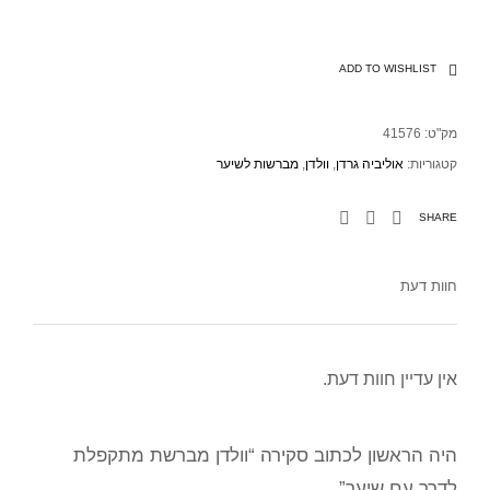
ADD TO WISHLIST
מק"ט:
41576
קטגוריות:
אוליביה גרדן
,
וולדן
,
מברשות לשיער
SHARE
חוות דעת
אין עדיין חוות דעת.
היה הראשון לכתוב סקירה “וולדן מברשת מתקפלת
לדרך עם שיער”