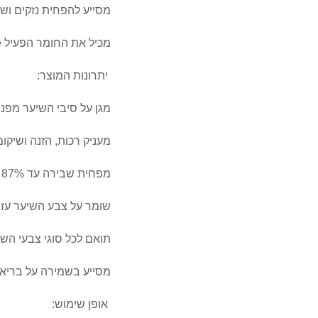
מסייע להפחית נזקים ושב
מכיל את החומר הפעיל Glicoamine, אשר קטן מספיק כדי ללכוד ולנטרל מתכות בתוך סיב השיער.
יתרונות המוצר:
מגן על סיבי השיער מפנ
מעניק רכות, הזנה ושיקו
מפחית שבירה עד 87%
שומר על צבע השיער עז 
תואם לכל סוגי צבעי הש
מסייע בשמירה על בריאו
אופן שימוש: