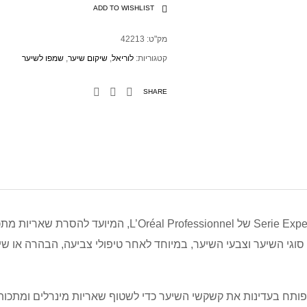
ADD TO WISHLIST
מק"ט:
42213
קטגוריות:
לוריאל
,
שיקום שיער
,
שמפו לשיער
SHARE
שמפו מקצועי מסדרת Serie Expert של L’Oréal Professionnel,
סוגי השיער וצבעי השיער, במיוחד לאחר טיפולי צביעה, הבהרה או ש
ותח בעדינות את קשקשי השיער כדי לשטוף שאריות מינרלים ומתכות ל