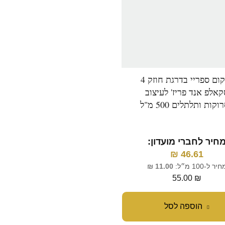
פרקום ספריי בדרגת חוזק 4
פאוור אלמנט ספריי 'פינישי
קאלפ אנד פריז' לעיצוב
בעל אחיזה גמישה לעיצו
קות ותלתלים 500 מ"ל
השיער בגימור טבעי 600 מ"ל
חיר לחברי מועדון:
מחיר לחברי מועדון:
₪
46.61
₪
46.61
יר ל-100 מ״ל:
11.00
₪
מחיר ל-100 מ״ל:
9.17
₪
55.00
₪
55.00
₪
הוספה לסל
הוספה לסל