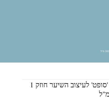
אוקטן פרל
אייזיק קוסמטיקס
אנגליקה
ארגניה
בייביליס פרו
ג’ויקו
גול
גליזנטין
היירסנס
וולדן
לה בוטה
לה ריץ
מטריקס
מיי וואי
ססוניק
סקסי הייר
פסטל
פרקום
קורטקס ביוטי
קוריוליס
שוורצקופ
שמן מרוקאי
לוריאל ספריי מקצועי 'סופט' לעיצוב השיער חוזק 1