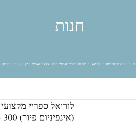
אולייר
אולפלקס
אינפינטי
אליאן
חנות
בי יו
ביוטופ
גדעון קוסמטיקס
גוטוקולה
דניאל׳ס
הייר סטארס HS
וולנס
טופיק
מון פלטין
מורנה מיה
מילר
סאקסס
פאוור אלמנטס
פול מיטשל
ית
מותגים מובילים
לוריאל
לוריאל ספריי מקצועי 'סופט' לעיצוב השיער חוזק 1 (אינפיניום פיור) 300 מ"ל
קאדוס
קווה קווה
קריסטס
רבלון
(אינפיניום פיור) 300 מ"ל