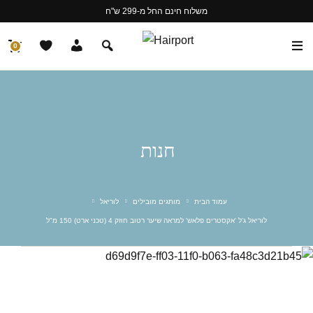
משלוח חינם החל מ-299 ש"ח
0
חנות
עמוד הבית
מותגים מובילים
לוריאל
לוריאל ג'ל 'אקסטרים פלאש' למראה שיער רטוב חוזק 4 (טכני ארט) 150 מ"ל