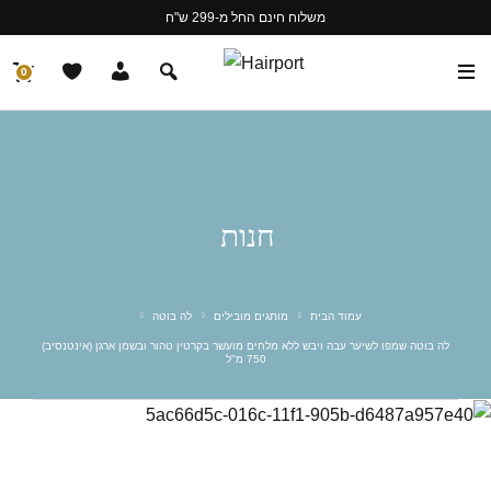
משלוח חינם החל מ-299 ש"ח
0
חנות
עמוד הבית
מותגים מובילים
לה בוטה
לה בוטה שמפו לשיער עבה ויבש ללא מלחים מועשר בקרטין טהור ובשמן ארגן (אינטנסיב)
750 מ"ל