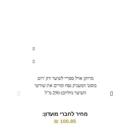
מרוקן אויל ספריי לשיער דק 'רוט
מרוקן
בוסט' המעניק נפח ומרים את שורשי
וע
השיער (ווליום) 250 מ”ל
מחיר לחברי מועדון:
מ
₪
100.85
מחי