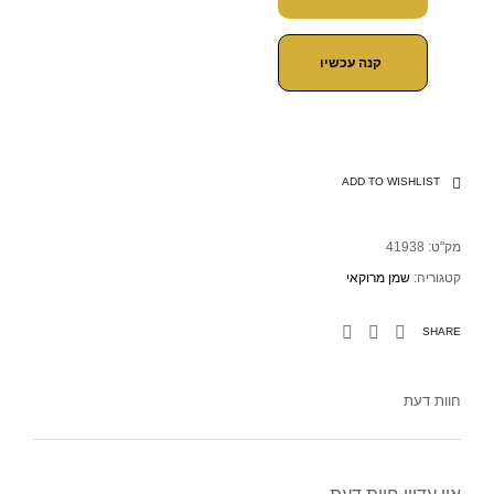
קנה עכשיו
ADD TO WISHLIST
מק"ט:
41938
קטגוריה:
שמן מרוקאי
SHARE
חוות דעת