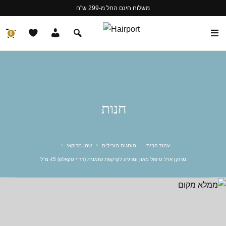
משלוח חינם החל מ-299 ש"ח
0
חנות
עמוד הבית
מותגים מובילים
שמן מרוקאי
מרוקן אויל טיפול מאזן ומרגיע לקרקפת שומנית (דריי סקאלפ) 45 מ"ל