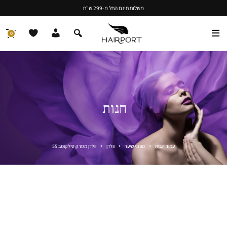
משלוח חינם החל מ-299 ש"ח
0
חנות
עמוד הבית
מותגי שיער
וולדן
וולדן מסרק סילקומב 55