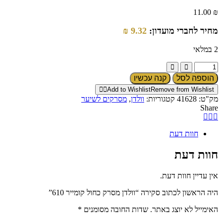
11.00
₪
מחיר לחברי מועדון:
9.32
₪
2 במלאי
כמות
של
הוספה לסל
קנה עכשיו
וולדן
Add to Wishlist
Remove from Wishlist
מסרק
מק"ט:
41628
קטגוריות:
וולדן
,
מסרקים לשיער
כחול
Share
קומייר
610
חוות דעת
חוות דעת
אין עדיין חוות דעת.
היה הראשון לכתוב סקירה “וולדן מסרק כחול קומייר 610”
האימייל לא יוצג באתר.
שדות החובה מסומנים
*