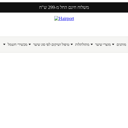
משלוח חינם החל מ-299 ש"ח
מותגים
מוצרי שיער
מתולתלות
טיפול ושיקום לפי סוג שיער
מכשירי חשמל