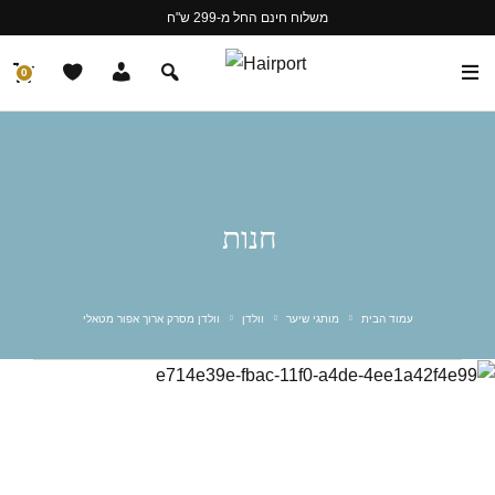
משלוח חינם החל מ-299 ש"ח
0
חנות
עמוד הבית
מותגי שיער
וולדן
וולדן מסרק ארוך אפור מטאלי