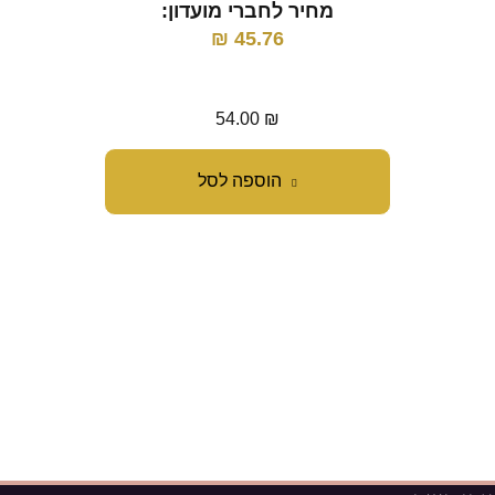
מחיר לחברי מועדון:
45.76
₪
מ
54.00
₪
הוספה לסל