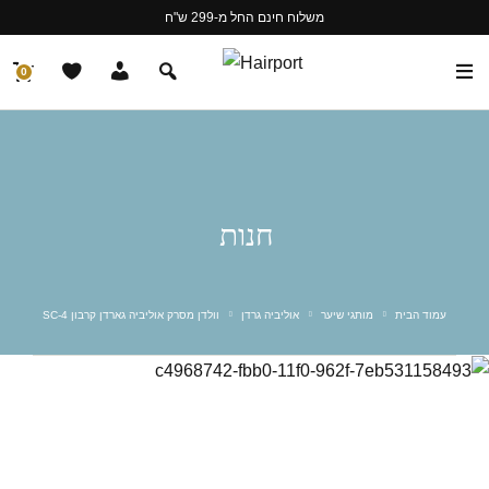
משלוח חינם החל מ-299 ש"ח
0
חנות
עמוד הבית
מותגי שיער
אוליביה גרדן
וולדן מסרק אוליביה גארדן קרבון SC-4