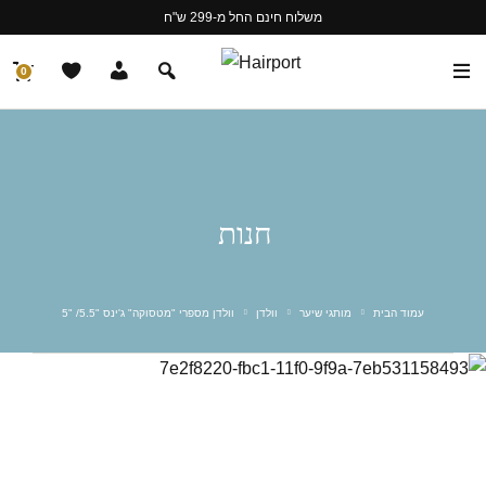
משלוח חינם החל מ-299 ש"ח
0
חנות
עמוד הבית
מותגי שיער
וולדן
וולדן מספרי "מטסוקה" ג'ינס "5.5/ "5