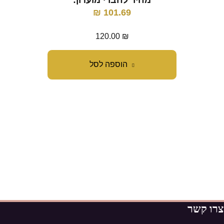
מחיר לחברי מועדון:
מ
₪
101.69
120.00
₪
הוספה לסל
צרו קשר