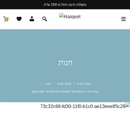
משלוח חינם החל מ-299 ש"ח
0
חנות
עמוד הבית
מותגי שיער
וולדן
וולדן מיני מייבש שיער אקסטרים 6014 (עד 900 וואט)