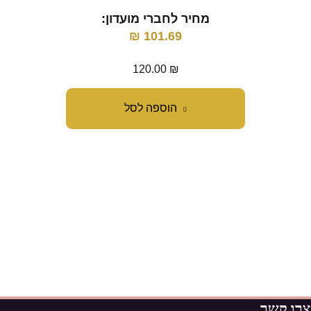
מחיר לחברי מועדון:
מ
₪
101.69
120.00
₪
הוספה לסל
צרו קשר