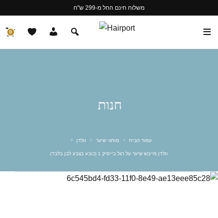
משלוח חינם החל מ-299 ש"ח
0
חנות
עמוד הבית
מותגי שיער
וולדן
וולדן מייבש שיער על רגל בייסיק 1 (כובע בצבע לבן בלבד)