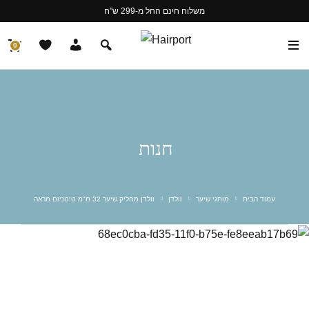
משלוח חינם החל מ-299 ש"ח
0
חנות
עמוד הבית
מותגי שיער
וולדן
וולדן מחליק שיער 32 מ"מ טיטניום מראה