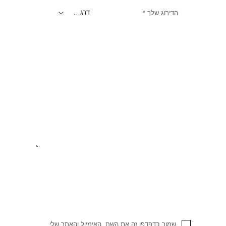
הדירוג שלך
*
שמור בדפדפן זה את השם, האימייל והאתר שלי