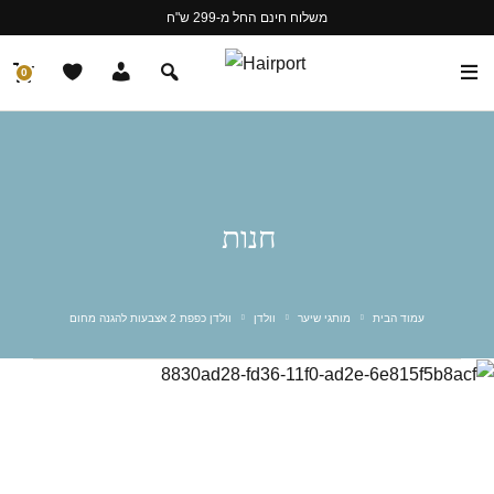
משלוח חינם החל מ-299 ש"ח
0
חנות
עמוד הבית
מותגי שיער
וולדן
וולדן כפפת 2 אצבעות להגנה מחום