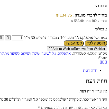
159.00
₪
מחיר לחברי מועדון:
134.75
₪
מחיר ל-100 מ״ל:
530.00
₪
2 במלאי
כמות של אולפלקס ג'ל 'מספר 10' המגדיר תלתלים 30 מ"ל
הוספה לסל
קנה עכשיו
Add to Wishlist
Remove from Wishlist
מק"ט:
42057
קטגוריות:
אולפלקס
,
ג'ל לשיער
,
טיפול ושיקום לשיער מתולתל
Share
חוות דעת
חוות דעת
אין עדיין חוות דעת.
היה הראשון לכתוב סקירה “אולפלקס ג'ל 'מספר 10' המגדיר תלתלים 30 מ"ל”
האימייל לא יוצג באתר.
שדות החובה מסומנים
*