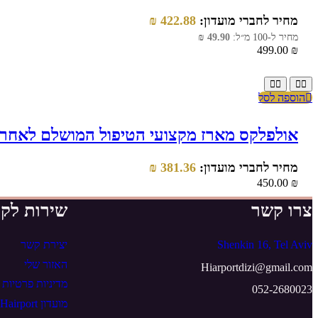
מחיר לחברי מועדון:
422.88
₪
מחיר ל-100 מ״ל:
49.90
₪
499.00
₪
הוספה לסל
אולפלקס מארז מקצועי הטיפול המושלם לאחר החל
מחיר לחברי מועדון:
381.36
₪
450.00
₪
צרו קשר
שירות לקו
Shenkin 16, Tel Aviv
יצירת קשר
האזור שלי
Hiarportdizi@gmail.com
מדיניות פרטיות
052-2680023
מועדון Hairport