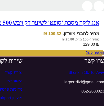
אנג'ליקה מסכת 'סופט' לשיער דק ויבש 500 מ״ל
מחיר לחברי מועדון:
109.32
₪
מחיר ל-100 מ״ל:
25.80
₪
129.00
₪
הוספה לסל
צרו קשר
שירות לקו
Shenkin 16, Tel Aviv
יצירת קשר
האזור שלי
Hiarportdizi@gmail.com
מדיניות פרטיו
052-2680023
מועדון Hairport