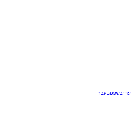
ער יבשפגוםעבה