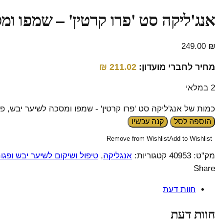
אנג'ליקה סט 'פרו קרטין' – שמפו ומ
249.00
₪
מחיר לחברי מועדון:
211.02
₪
2 במלאי
כמות של אנג'ליקה סט 'פרו קרטין' - שמפו ומסכה לשיער יבש, פג
הוספה לסל
קנה עכשיו
Remove from Wishlist
Add to Wishlist
מק"ט:
40953
קטגוריות:
אנגליקה
,
טיפול ושיקום לשיער יבש ופגו
Share
חוות דעת
חוות דעת