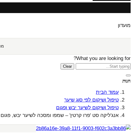
מועדון
מו
What you are looking for?
Clear
חנות
עמוד הבית
טיפול ושיקום לפי סוג שיער
טיפול ושיקום לשיער יבש ופגום
אנג'ליקה סט 'פרו קרטין' – שמפו ומסכה לשיער יבש, פגום 