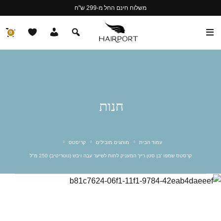
משלוח חינם החל מ-299 ש"ח
0
חנות
עמוד הבית
מותגים מובילים
קריסטס
קרסטס שמפו 'בן סטן ריץ' המעניק לחות לשיער עבה ויבש (נוטריטיב) 250 מ"ל