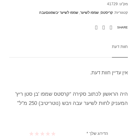
מק"ט:
41729
קטגוריות:
קריסטס
,
שמפו לשיער
,
שמפו לשיער יבשפגוםעבה
SHARE
חוות דעת
אין עדיין חוות דעת.
היה הראשון לכתוב סקירה “קרסטס שמפו 'בן סטן ריץ'
המעניק לחות לשיער עבה ויבש (נוטריטיב) 250 מ"ל”
הדירוג שלך
*
1 מתוך 5 כוכבים
2 מתוך 5 כוכבים
3 מתוך 5 כוכבים
4 מתוך 5 כוכבים
5 מתוך 5 כוכבים