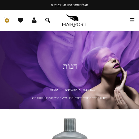
משלוח חינם החל מ-299 ש"ח
0
חנות
עמוד הבית
מותגי שיער
קאדוס
קאדוס תחליב מנטרל סלסול 'קרל' לשיער רגיל או מרדני 1000 מ"ל