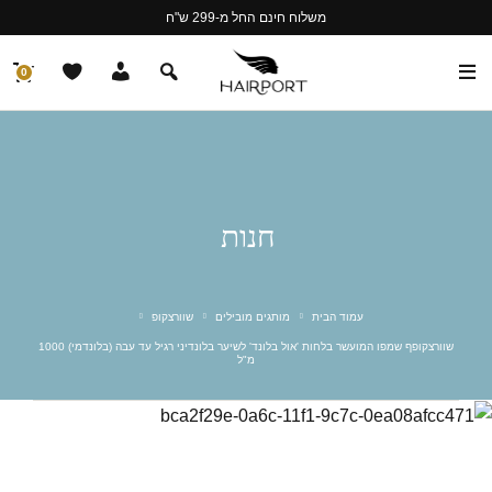
משלוח חינם החל מ-299 ש"ח
0
חנות
עמוד הבית
מותגים מובילים
שוורצקופ
שוורצקופף שמפו המועשר בלחות 'אול בלונד' לשיער בלונדיני רגיל עד עבה (בלונדמי) 1000
מ"ל