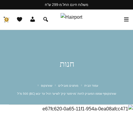
משלוח חינם החל מ-299 ש"ח
0
חנות
עמוד הבית
מותגים מובילים
שוורצקופ
שוורצקופף שמפו המעניק לחות 'מויסטר קיק' לשיער רגיל עד יבש (BC) 500 מ"ל