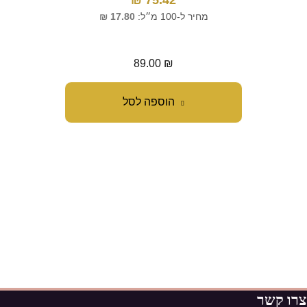
75.42
₪
מ
מחיר ל-100 מ״ל:
17.80
₪
מח
89.00
₪
הוספה לסל
צרו קשר