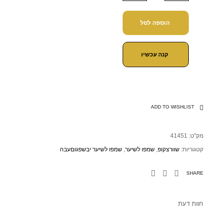
הוספה לסל
קנה עכשיו
ADD TO WISHLIST
מק"ט:
41451
קטגוריות:
שוורצקופ
,
שמפו לשיער
,
שמפו לשיער יבשפגוםעבה
SHARE
חוות דעת