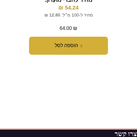
מחיר לחברי מועדון:
מ
₪
54.24
מחיר ל-100 מ״ל:
12.80
₪
מח
64.00
₪
הוספה לסל
צרו קשר