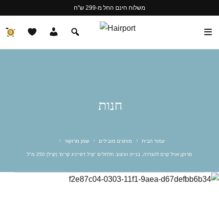
משלוח חינם החל מ-299 ש"ח
0
חנות
עמוד הבית
מותגים מובילים
שמן מרוקאי
מרוקן אויל קרם להגדרה, בנייה ועיצוב תלתלים 'קרל דפייניג קרים' (קרל) 250 מ"ל