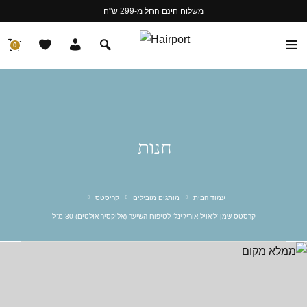
משלוח חינם החל מ-299 ש"ח
0
חנות
עמוד הבית
מותגים מובילים
קריסטס
קרסטס שמן 'ל’אויל אוריג’ינל' לטיפוח השיער (אליקסיר אולטים) 30 מ"ל