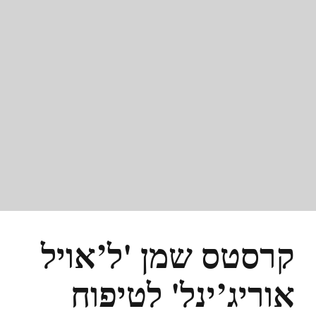
קרסטס שמן 'ל’אויל
אוריג’ינל' לטיפוח