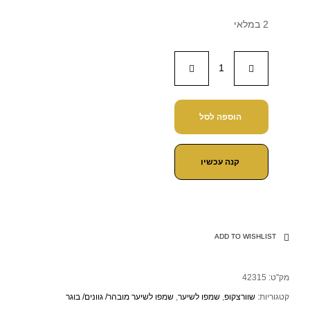
2 במלאי
הוספה לסל
קנה עכשיו
ADD TO WISHLIST
מק"ט:
42315
קטגוריות:
שוורצקופ
,
שמפו לשיער
,
שמפו לשיער מובהר/ גוונים/ בוגר