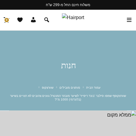
משלוח חינם החל מ-299 ש"ח
0
חנות
עמוד הבית
מותגים מובילים
שוורצקופ
שוורצקופף שמפו סילבר 'בונד ריפייר' לשיער מובהר המנטרל גוונים צהובים לא רצויים בשיער
(בלונדמי) 1000 מ"ל