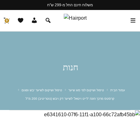
משלוח חינם החל מ-299 ש"ח
0
חנות
עמוד הבית
טיפול ושיקום לפי סוג שיער
טיפול ושיקום לשיער יבש ופגום
קרסטס מרכך הזנה 'לייט ויטאל' לשיער דק ויבש (נוטריטיב) 200 מ"ל