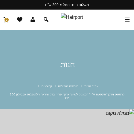
משלוח חינם החל מ-299 ש"ח
0
חנות
עמוד הבית
מותגים מובילים
קריסטס
קרסטס מרכך 'אינסטה גלייז' המעניק לשיער ארוך ופריזי ברק ומראה חלק (גלוס אבסולו) 250
מ"ל