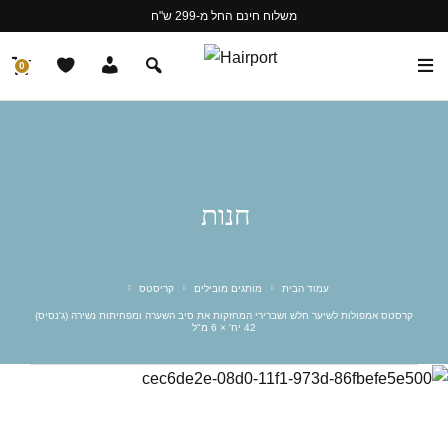
משלוח חינם החל מ-299 ש"ח
0
חנות
עמוד הבית
מותגים מובילים
קריסטס
קרסטס אמפולות לשיער חלש ושברירי המחזקות את סיב השערה ומפחיתות נשירה (ג'נסיס)
42 יח' × 6 מ"ל