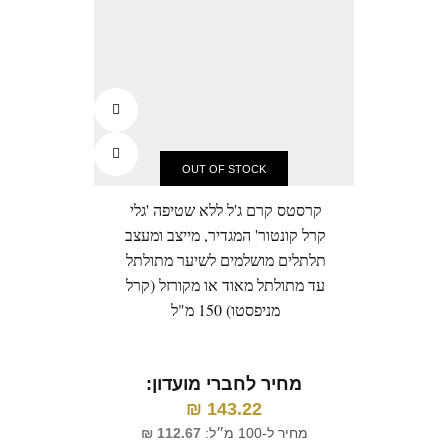
OUT OF STOCK
קרסטס קרם ג'ל ללא שטיפה 'גלי
קרסטס
קרל קונטור' המגדיר, מייצב ומעצב
מרדני ו
תלתלים מושלמים לשיער מתולתל
עד מתולתל מאוד או מקורזל (קרל
מניפסטו) 150 מ"ל
מ
מח
מחיר לחברי מועדון:
₪
143.22
מחיר ל-100 מ״ל:
112.67
₪