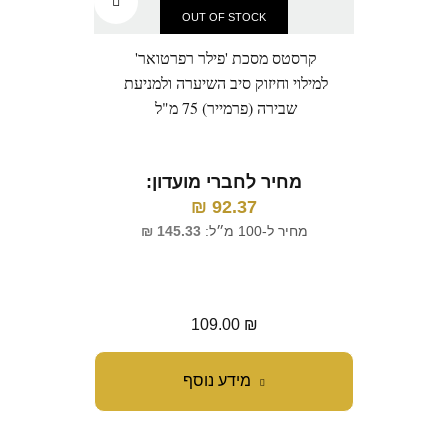
OUT OF STOCK
קרסטס מסכת 'פילר רפרטואר'
קרסט
למילוי וחיזוק סיב השיערה ולמניעת
קרל ק
שבירה (פרמייר) 75 מ"ל
תלתל
עד מ
מחיר לחברי מועדון:
₪
92.37
מ
מחיר ל-100 מ״ל:
145.33
₪
מחי
109.00
₪
מידע נוסף