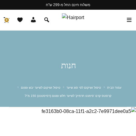
משלוח חינם החל מ-299 ש"ח
0
חנות
עמוד הבית
טיפול ושיקום לפי סוג שיער
טיפול ושיקום לשיער יבש ופגום
קרסטס קרם 'סימנט תרמיק' לשיער חלש ופגום (רסיסטנט) 150 מ"ל