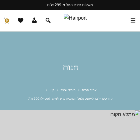
משלוח חינם החל מ-299 ש"ח
0
חנות
עמוד הבית
מותגי שיער
קיון
קיון ספריי 'ברילייאנט גלוס' המעניק ברק לשיער (סטייל) 500 מ"ל