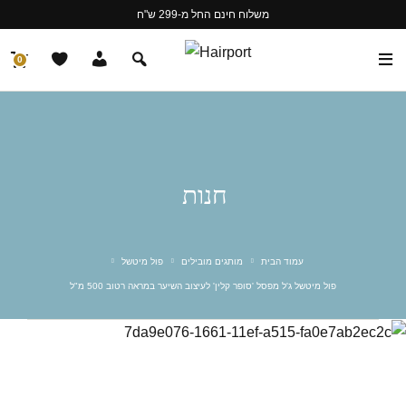
משלוח חינם החל מ-299 ש"ח
0
חנות
עמוד הבית
מותגים מובילים
פול מיטשל
פול מיטשל ג'ל מפסל 'סופר קלין' לעיצוב השיער במראה רטוב 500 מ"ל