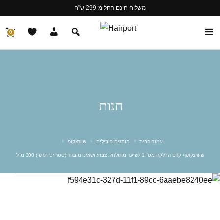
משלוח חינם החל מ-299 ש"ח
0
חנות
עמוד הבית
מותגים מובילים
שוורצקופ
שוורצקופף קרם החלקה מס` 1 לשיער מתולתל, צבוע ושאינו מובהר (סטרייט תרפי) 300 מ"ל