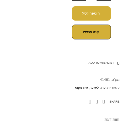
הוספה לסל
קנה עכשיו
ADD TO WISHLIST
מק"ט:
41461
קטגוריות:
קרם לשיער
,
שוורצקופ
SHARE
חוות דעת